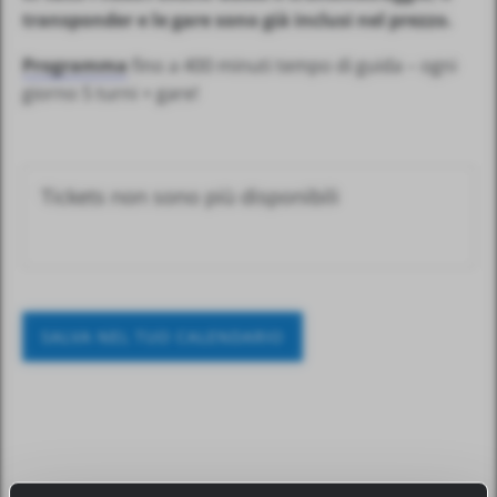
transponder e le gare sono già inclusi nel prezzo.
Programma
fino a 400 minuti tempo di guida – ogni
giorno 5 turni + gare!
Tickets non sono più disponibili
SALVA NEL TUO CALENDARIO