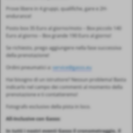
Prove libere in 4 gruppi, qualifiche, gare e 2H-
endurance!
Posto box 35 Euro al giorno/moto – Box piccolo 140
Euro al giorno – Box grande 190 Euro al giorno!
Se richiesto, prego aggiungere nella fase successiva
della prenotazione!
Ordini pneumatici a:
service@gasss.eu
Hai bisogno di un istruttore? Nessun problema! Basta
indicarlo nel campo dei commenti al momento della
prenotazione e ti contatteremo!
Fotografo esclusivo della pista in loco.
All-Inclusive con Gasss:
In tutti i nostri eventi Gasss il cronometraggio, il