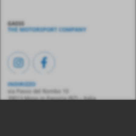
GASSS
THE MOTORSPORT COMPANY
INDIRIZZO
via Passo del Rombo 10
39013 Moso in Passiria
(BZ) – Italia
CONTATTO
Tel.:
0039 348 7436487
E-Mail:
info@gasss.eu