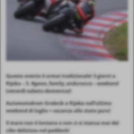
Questo evento è ormai tradizionale! 3 giorni a
Rijeka – 3. #gasss_family_endurance – weekend
(venerdì-sabato-domenica)!
Automotodrom Grobnik a Rijeka nell’ultimo
weekend di luglio = vacanza allo stato puro!
Il mare non è lontano e non ci si stanca mai del
cibo delizioso nel paddock!