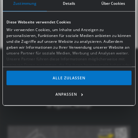
Zustimmung
Details
Über Cookies
BRNO 17.07.-19.07.2026
Diese Webseite verwendet Cookies
CREMONA 05.09.-07.09.2026
Wir verwenden Cookies, um Inhalte und Anzeigen zu
personalisieren, Funktionen für soziale Medien anbieten zu können
und die Zugriffe auf unsere Website zu analysieren. Außerdem
geben wir Informationen zu Ihrer Verwendung unserer Website an
unsere Partner für soziale Medien, Werbung und Analysen weiter.
Unsere Partner führen diese Informationen möglicherweise mit
#GASSS_SOCIAL MEDIA
weiteren Daten zusammen, die Sie ihnen bereitgestellt haben oder
die sie im Rahmen Ihrer Nutzung der Dienste gesammelt haben.
Sempre up to date: se vuoi essere aggiornato
ALLE ZULASSEN
Bei bestimmten Diensten wie Google Analytics kann eine
su tutte le novità di GASSS, seguici su
Speicherung von Daten in Drittländern, wie z.B. USA, nicht
Facebook e Instagram.
ausgeschlossen werden.
ANPASSEN
Cosa aspetti – dai, diventa anche tu una parte
di #gasss_family!