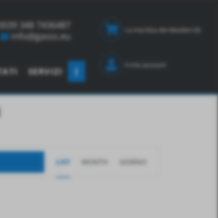
0039 348 7436487
La mia lista dei desideri
(0)
info@gasss.eu
Il mio account
TATI
SERVIZI
a
E
LIST
MONTH
GIORNO
V
E
N
T