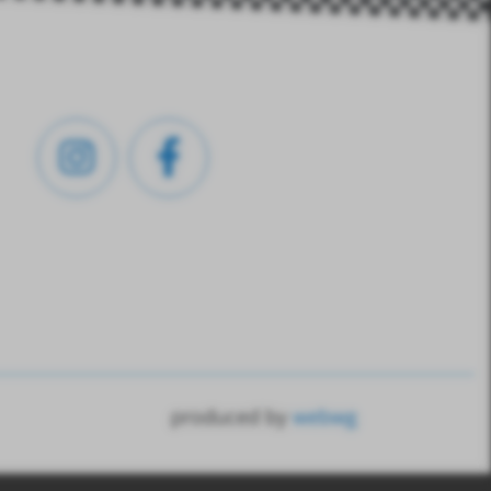
produced by
webwg