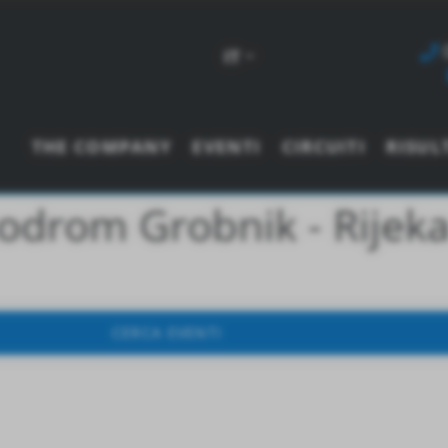
IT
THE COMPANY
EVENTI
CIRCUITI
RISUL
drom Grobnik - Rijek
CERCA EVENTI