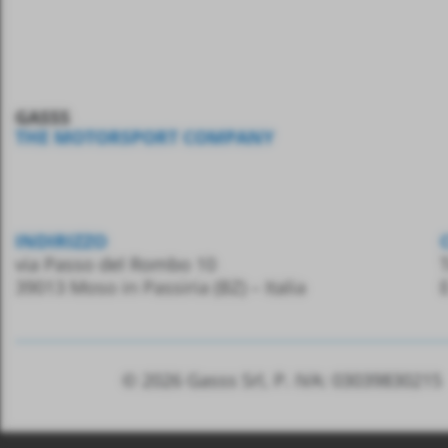
GASSS
THE MOTORSPORT COMPANY
INDIRIZZO
via Passo del Rombo 10
T
39013 Moso in Passiria
(BZ) – Italia
© 2026 Gasss Srl, P. IVA:
03039830215