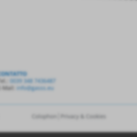
CONTATTO
el.:
0039 348 7436487
E-Mail:
info@gasss.eu
Colophon
Privacy & Cookies