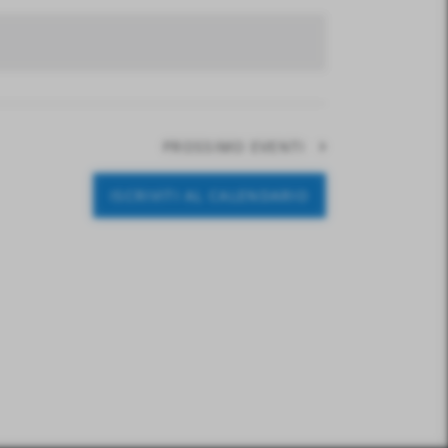
O
V
I
S
T
PROSSIMO
EVENTI
E
N
ISCRIVITI AL CALENDARIO
A
V
I
G
A
Z
I
O