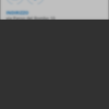
INDIRIZZO
via Passo del Rombo 10
39013 Moso in Passiria
(BZ) – Italia
CONTATTO
Tel.:
0039 348 7436487
E-Mail:
info@gasss.eu
03039830215
© 2026 Gasss Srl, P. IVA:
Colophon
Privacy & Cookies
produced by
webwg