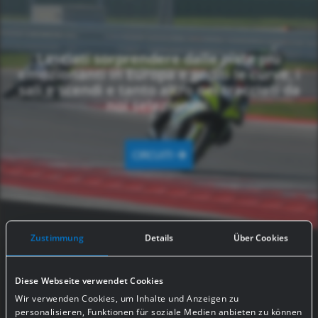
Lasciati sorprendere dalle piste più
emozionanti in Europa e goditi le curve, i
sali e scendi e tanto altro nei tracciati da
noi selezionati.
CIRCUITI
Zustimmung
Details
Über Cookies
Diese Webseite verwendet Cookies
Wir verwenden Cookies, um Inhalte und Anzeigen zu
#GASSS_SOCIAL MEDIA
personalisieren, Funktionen für soziale Medien anbieten zu können