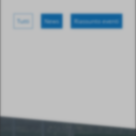
Tutti
News
Riassunto eventi