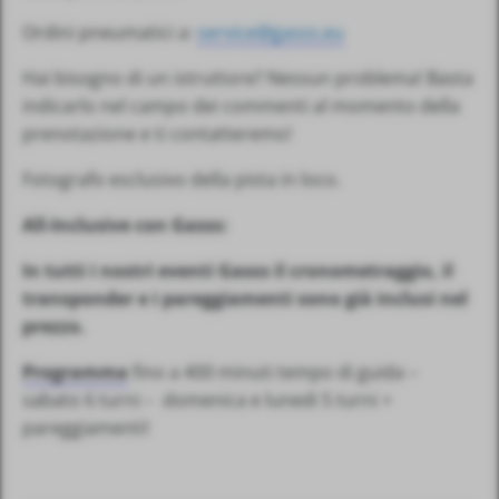
Ordini pneumatici a:
service@gasss.eu
Hai bisogno di un istruttore? Nessun problema! Basta
indicarlo nel campo dei commenti al momento della
prenotazione e ti contatteremo!
Fotografo esclusivo della pista in loco.
All-Inclusive con Gasss:
In tutti i nostri eventi Gasss il cronometraggio, il
transponder e i pareggiamenti sono già inclusi nel
prezzo.
Programma
fino a 400 minuti tempo di guida –
sabato 6 turni – domenica e lunedi 5 turni +
pareggiamenti!