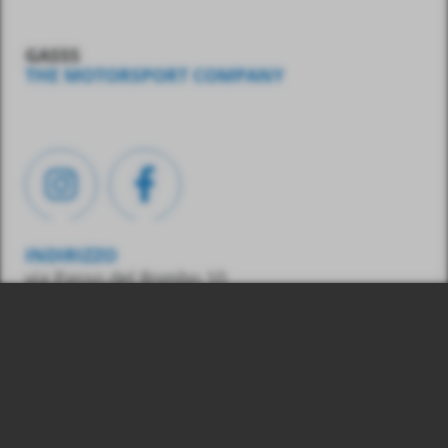
GASSS
THE MOTORSPORT COMPANY
INDIRIZZO
via Passo del Rombo 10
39013 Moso in Passiria
(BZ) – Italia
CONTATTO
Tel.:
0039 348 7436487
E-Mail:
info@gasss.eu