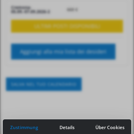
Cremona-
660
€
05.09.-07.09.2026-2
ULTIMI POSTI DISPONIBILI
Aggiungi alla mia lista dei desideri
SALVA NEL TUO CALENDARIO
Zustimmung
Details
Über Cookies