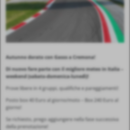
Autunno dorato con Gasss a Cremona!
Di nuovo fare parte con il migliore meteo in Italia –
weekend (sabato-domenica-lunedì)!
Prove libere in 4 gruppi, qualifiche e pareggiamenti!
Posto box 40 Euro al giorno/moto – Box 240 Euro al
giorno!
Se richiesto, prego aggiungere nella fase successiva
della prenotazione!