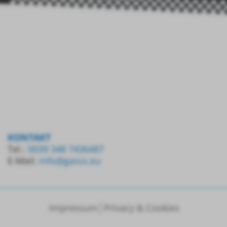
KONTAKT
Tel.:
0039 348 7436487
E-Mail:
info@gasss.eu
Impressum
Privacy & Cookies