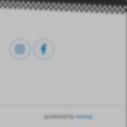
produced by
webwg