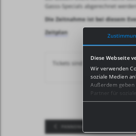
Gasss-Specials abgerechnet werden
Die Zeitnahme ist bei diesem Eve
Zeitplan
Zustimmun
Diese Webseite v
Tickets sind nicht länger verfügb
Wir verwenden Coo
soziale Medien an
Außerdem geben w
Partner für sozia
Informationen mög
haben oder die s
Bei bestimmten Di
PANNONIA RING 12.09.-14.09.2025
Drittländern, wie 