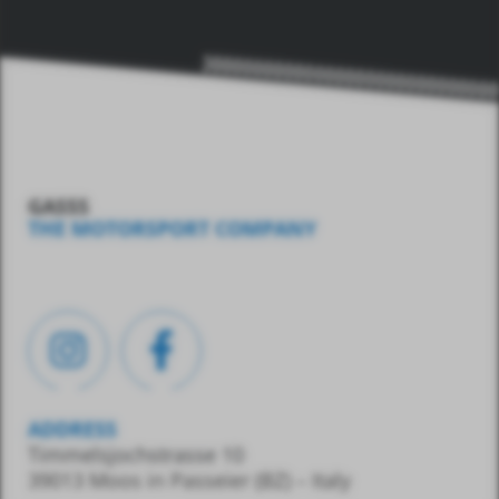
GASSS
THE MOTORSPORT COMPANY
ADDRESS
Timmelsjochstrasse 10
39013 Moos in Passeier (BZ) – Italy