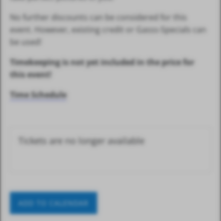
No further discounts can be considered for this
event. However, existing credit or Gasss-Specials can
be used!
Timekeeping is not yet included in the price for
this event!
Time Schedule
Tickets are no longer available
ADD TO CALENDAR