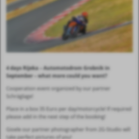
4 days Rijeka – Automotodrom Grobnik in
September – what more could you want?
Cooperation event organized by our partner
Schräglage!
Place in a box 35 Euro per day/motorcycle! If required
please add in the next step of the booking!
Gioele our partner photographer from 2G-Studio will
take perfect pictures of you!