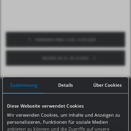
PANNONIA RING 12.09.-14.09.2025
MISANO 28.10.-30.10.2025
Zustimmung
Details
Über Cookies
#GASSS_SOCIAL MEDIA
Allways up to date: For new information about
Diese Webseite verwendet Cookies
GASSS, just follow us on Facebook and
Wir verwenden Cookies, um Inhalte und Anzeigen zu
Instagram. Come on and be part of the
personalisieren, Funktionen für soziale Medien
#gasss_family!
anbieten zu können und die Zugriffe auf unsere