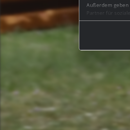
Außerdem geben w
Partner für sozia
Informationen mög
haben oder die s
Bei bestimmten Di
Drittländern, wie 