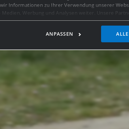
ir Informationen zu Ihrer Verwendung unserer Websi
le Medien, Werbung und Analysen weiter. Unsere Partn
licherweise mit weiteren Daten zusammen, die Sie ihn
ie im Rahmen Ihrer Nutzung der Dienste gesammelt ha
ANPASSEN
ALLE
ensten wie Google Analytics kann eine Speicherung vo
z.B. USA, nicht ausgeschlossen werden.