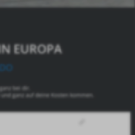
IN EUROPA
ADO
ganz bei dir.
oll und ganz auf deine Kosten kommen.