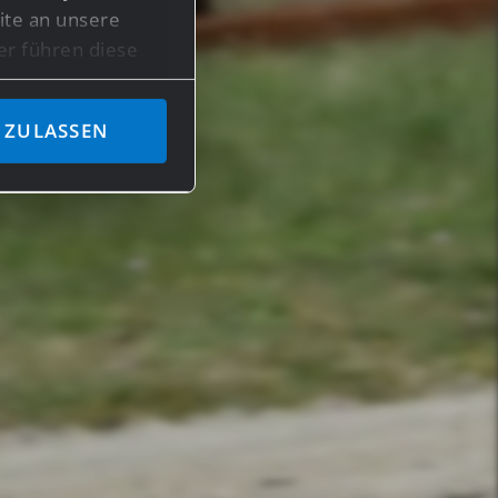
te an unsere
er führen diese
en bereitgestellt
ben.
 ZULASSEN
n Daten in