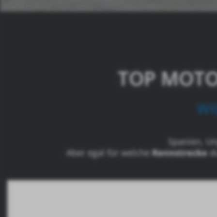
TOP MOTO
WI
Spanien, Ung
Aber egal für welche
Rennstrecke
d