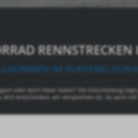
RRAD RENNSTRECKEN 
LLKOMMEN IM KURVENELDOR
arn oder doch lieber Italien? Die Entscheidung liegt 
u dich entscheidest, wir versprechen dir, du wirst v