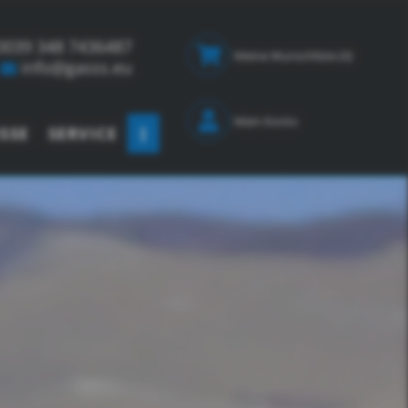
0039 348 7436487
Meine Wunschliste
(0)
info@gasss.eu
Mein Konto
SSE
SERVICE