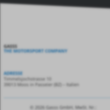
GASSS
THE MOTORSPORT COMPANY
ADRESSE
Timmelsjochstrasse 10
39013 Moos in Passeier (BZ) – Italien
© 2026
Gasss GmbH, MwSt.
Nr.: