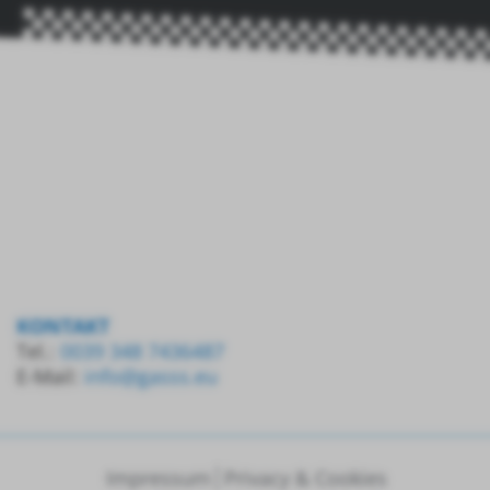
KONTAKT
Tel.:
0039 348 7436487
E-Mail:
info@gasss.eu
Impressum
Privacy & Cookies