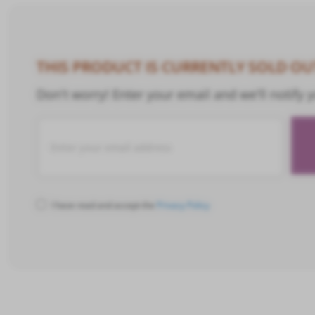
THIS PRODUCT IS CURRENTLY SOLD OU
Don't worry! Enter your email and we'll notify y
I have read and accept the
Privacy Policy