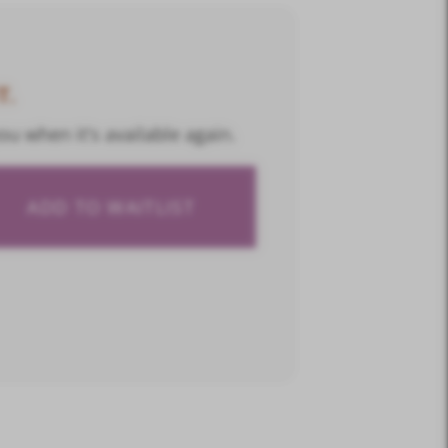
T.
ou when it's available again.