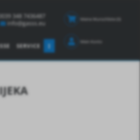
0039 348 7436487
Meine Wunschliste
(0)
info@gasss.eu
Mein Konto
SSE
SERVICE
IJEKA