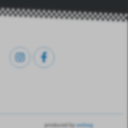
produced by
webwg