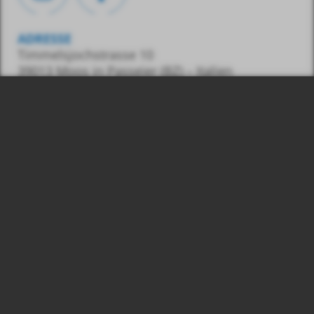
ADRESSE
Timmelsjochstrasse 10
39013 Moos in Passeier (BZ) – Italien
KONTAKT
Tel.:
0039 348 7436487
E-Mail:
info@gasss.eu
© 2026
Nr.:
Gasss GmbH, MwSt.
03039830215
Impressum
Privacy & Cookies