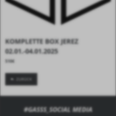
KOMPLETTE BOX JEREZ
02.01.-04.01.2025
510
€
ZURÜCK
#GASSS_SOCIAL MEDIA