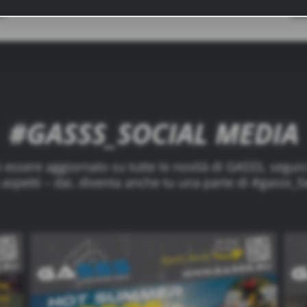
ensten wie Google Analytics kann eine Speicherung vo
z.B. USA, nicht ausgeschlossen werden.
#GASSS_SOCIAL MEDIA
 essere aggiornato su tutte le novità di GASSS, segui
aspetti – dai, diventa anche tu una parte di #gasss_f