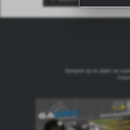
Bei bestimmten Di
Drittländern, wie 
Sempre up to date: se vuoi
Cosa 