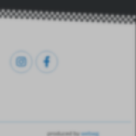
produced by
webwg