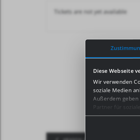
Tickets are not yet available
Zustimmun
Diese Webseite v
Wir verwenden Coo
soziale Medien an
Außerdem geben w
Partner für sozia
Informationen mög
haben oder die s
ARAGON 27.04. – 29.04.2020