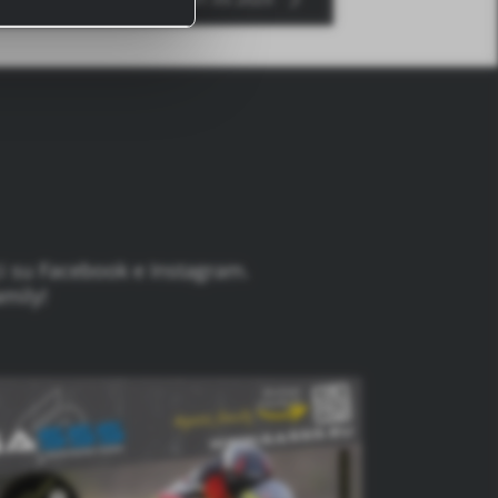
n Daten in
ci su Facebook e Instagram.
amily!