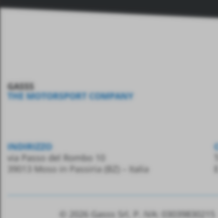
GASSS
THE MOTORSPORT COMPANY
INDIRIZZO
via Passo del Rombo 10
T
39013 Moso in Passiria
(BZ) – Italia
© 2026 Gasss Srl, P. IVA:
03039830215