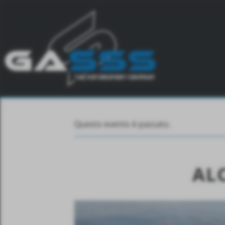
Questo evento è passato.
ALC