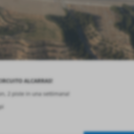
CIRCUITO ALCARRAS!
, 2 piste in una settimana!
pi