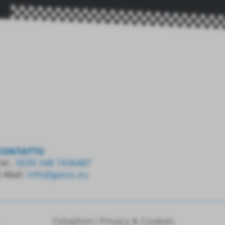
CONTATTO
el.:
0039 348 7436487
E-Mail:
info@gasss.eu
Colophon
Privacy & Cookies