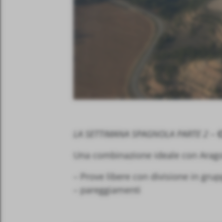
LA SETTIMANA SPAGNOLA PARTE 2 –
Una combinazione ideale con Aragon
– Prove libere con divisione in grup
– pareggiamenti