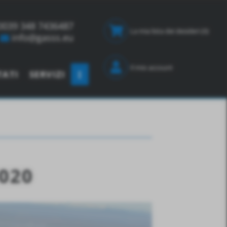
0039 348 7436487
La mia lista dei desideri
(0)
info@gasss.eu
Il mio account
TATI
SERVIZI
2020