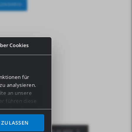
LENDARIO
ber Cookies
nktionen für
zu analysieren.
te an unsere
er führen diese
en bereitgestellt
ben.
 ZULASSEN
PANNONIA 29.05. – 31.05.2020