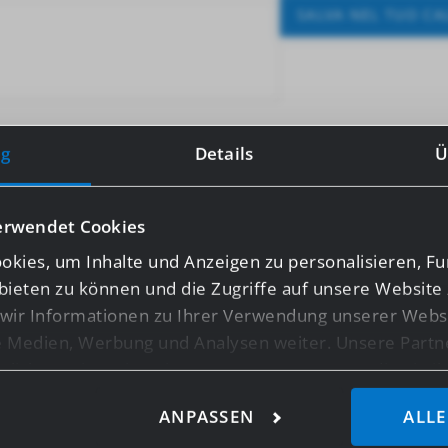
SALVA NEL TUO CA
g
Details
Ü
erwendet Cookies
kies, um Inhalte und Anzeigen zu personalisieren, Fu
bieten zu können und die Zugriffe auf unsere Website 
ir Informationen zu Ihrer Verwendung unserer Websi
le Medien, Werbung und Analysen weiter. Unsere Partn
licherweise mit weiteren Daten zusammen, die Sie ihn
ie im Rahmen Ihrer Nutzung der Dienste gesammelt ha
ANPASSEN
ALLE