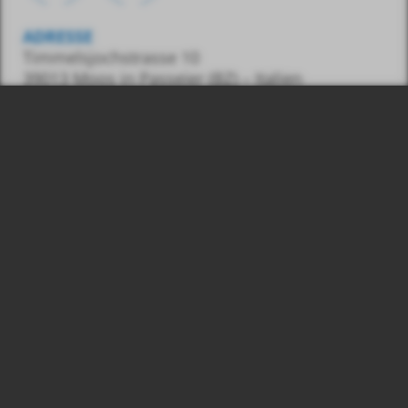
ADRESSE
Timmelsjochstrasse 10
39013 Moos in Passeier (BZ) – Italien
KONTAKT
Tel.:
0039 348 7436487
E-Mail:
info@gasss.eu
© 2026
Nr.:
Gasss GmbH, MwSt.
03039830215
Impressum
Privacy & Cookies
produced by
webwg