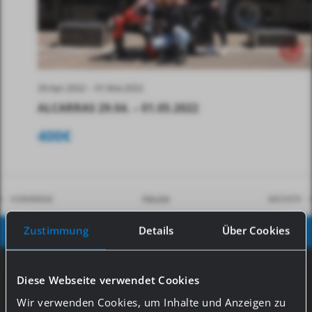
A
V
I
G
-
29.Apr.2022
01.Mai.2022
A
ALCARRAS 29.04. – 01.05.2022
T
400€
I
O
N
Heute
VERANSTALTUNGEN
VE
VORHERIGE
NÄCHSTE
Zustimmung
Details
Über Cookies
KALENDER ABONNIEREN
#GASSS_SOCIAL MEDIA
Diese Webseite verwendet Cookies
Wir verwenden Cookies, um Inhalte und Anzeigen zu