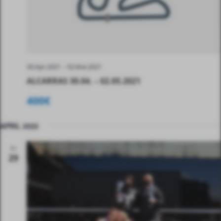
N
A
D
V
I
A
N
A
S
-
30.Apr.2021
02.Mai.2021
T
ALCARRAS 30.04. – 02.05.2021
I
I
400€
C
H
APRIL 2022
T
Fr
E
29
N
,
N