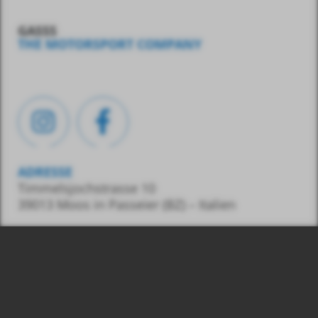
GASSS
THE MOTORSPORT COMPANY
ADRESSE
Timmelsjochstrasse 10
39013 Moos in Passeier (BZ) – Italien
KONTAKT
Tel.:
0039 348 7436487
E-Mail:
info@gasss.eu