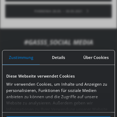
PANNONIA 28.05. – 30.05.2021
#GASSS_SOCIAL MEDIA
Jederzeit up to date: Wenn du täglich neue
Zustimmung
Details
Über Cookies
Informationen rund um den Motorsport bei
GASSS haben willst, dann folge uns einfach bei
Facebook und Instagram. Komm, werde auch
Diese Webseite verwendet Cookies
du ein Teil der #gasss_family!
Wir verwenden Cookies, um Inhalte und Anzeigen zu
personalisieren, Funktionen für soziale Medien
anbieten zu können und die Zugriffe auf unsere
Website zu analysieren. Außerdem geben wir
Informationen zu Ihrer Verwendung unserer Website
an unsere Partner für soziale Medien, Werbung und