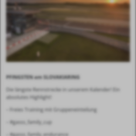
PFINGSTEN am SLOVAKIARING
Die längste Rennstrecke in unserem Kalender! Ein
absolutes Highlight!
– Freies Training mit Gruppeneinteilung
– #gasss_family_cup
– #gasss_family_endurance