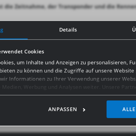
st die Zeitnahme, der Transponder und die Rennen 
g
Details
Ü
ZUM KALENDER HI
ar
erwendet Cookies
kies, um Inhalte und Anzeigen zu personalisieren, Fu
bieten zu können und die Zugriffe auf unsere Website 
ir Informationen zu Ihrer Verwendung unserer Websi
le Medien, Werbung und Analysen weiter. Unsere Partn
licherweise mit weiteren Daten zusammen, die Sie ihn
ie im Rahmen Ihrer Nutzung der Dienste gesammelt ha
ANPASSEN
ALLE
ensten wie Google Analytics kann eine Speicherung vo
z.B. USA, nicht ausgeschlossen werden.