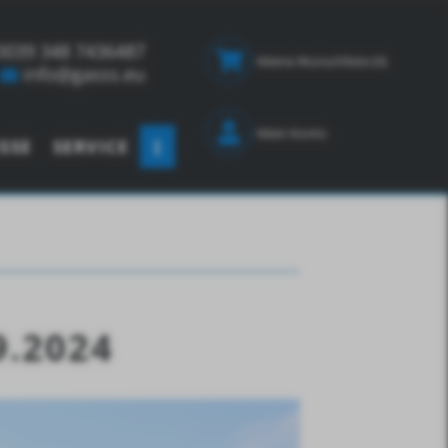
0039 348 7436487
Meine Wunschliste
(0)
info@gasss.eu
Mein Konto
SSE
SERVICE
9.2024