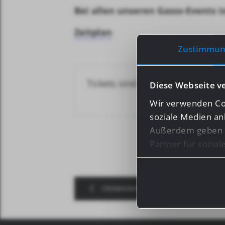
Bei allen unseren Gasss-Events i
Zeitplan
Zustimmun
Tickets sind nicht länger verfügb
Diese Webseite v
Wir verwenden Coo
soziale Medien an
Außerdem geben w
Partner für sozia
Informationen mög
haben oder die s
CREMONA 02.09.2024
Bei bestimmten Di
Drittländern, wie 