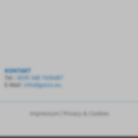
KONTAKT
Tel.:
0039 348 7436487
E-Mail:
info@gasss.eu
Impressum
Privacy & Cookies