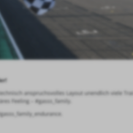
er!
 technisch anspruchsvolles Layout unendlich viele Tr
äres Feeling – #gasss_family.
#gasss_family_endurance.