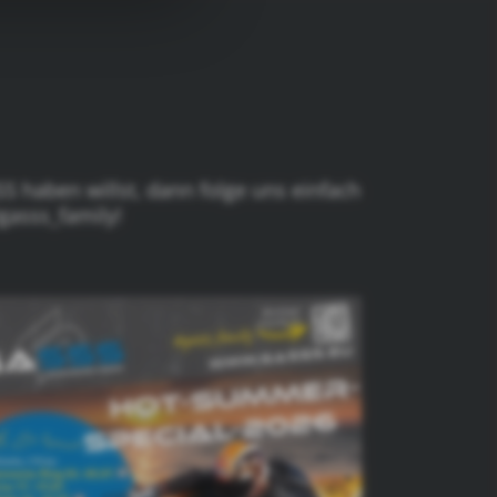
S haben willst, dann folge uns einfach
gasss_family!