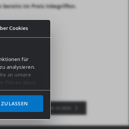
bereits im Preis inbegriffen.
ber Cookies
NZUFÜGEN
nktionen für
zu analysieren.
te an unsere
er führen diese
en bereitgestellt
ben.
 ZULASSEN
MUGELLO 28.10.-30.10.2024
n Daten in