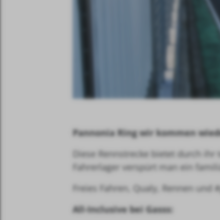
Pannonia Ring wir kommen wied
Diese Rennstrecke bietet durch ihr
Fahrerlager verspürt man ein famili
Freies Fahren, Qualy, Rennen und 
All-Inclusive bei Gasss: