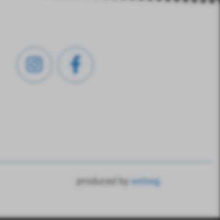
produced by
webwg