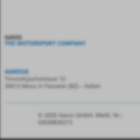
GASSS
THE MOTORSPORT COMPANY
ADRESSE
Timmelsjochstrasse 10
39013 Moos in Passeier (BZ) – Italien
© 2026
Gasss GmbH, MwSt.
Nr.:
03039830215