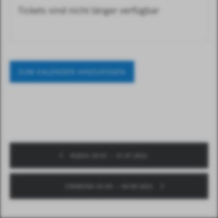
Tickets sind nicht länger verfügbar
ZUM KALENDER HINZUFÜGEN
RIJEKA 29.07. – 31.07.2022
CREMONA 02.09. – 04.09.2022