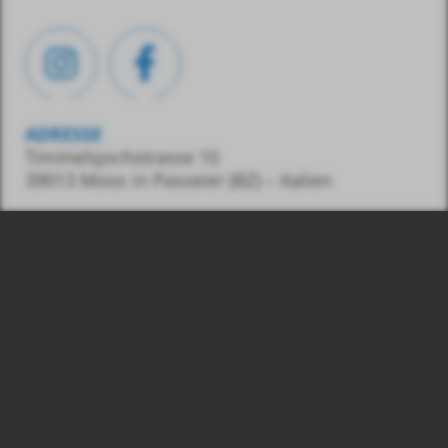
ADRESSE
Timmelsjochstrasse 10
39013 Moos in Passeier (BZ) – Italien
KONTAKT
Tel.:
0039 348 7436487
E-Mail:
info@gasss.eu
© 2026
Nr.:
Gasss GmbH, MwSt.
03039830215