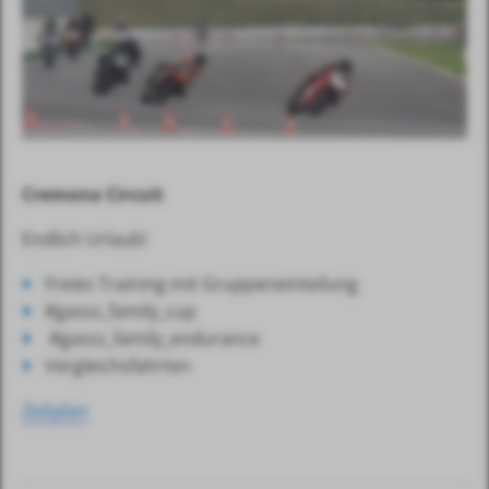
Cremona Circuit
Endlich Urlaub!
Freies Training mit Gruppeneinteilung
#gasss_family_cup
#gasss_family_endurance
Vergleichsfahrten
Zeitplan