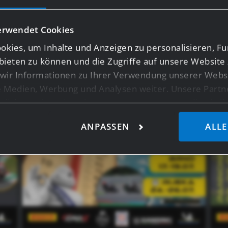
aspetti – dai, diventa anche tu una parte di #gasss_f
erwendet Cookies
kies, um Inhalte und Anzeigen zu personalisieren, Fu
bieten zu können und die Zugriffe auf unsere Website 
ir Informationen zu Ihrer Verwendung unserer Websi
le Medien, Werbung und Analysen weiter. Unsere Partn
licherweise mit weiteren Daten zusammen, die Sie ihn
ie im Rahmen Ihrer Nutzung der Dienste gesammelt ha
ANPASSEN
ALLE
ensten wie Google Analytics kann eine Speicherung vo
z.B. USA, nicht ausgeschlossen werden.