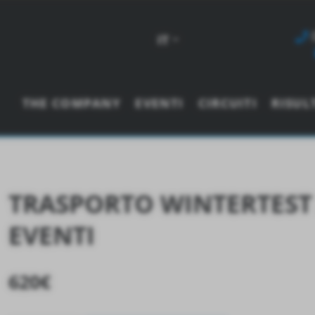
IT
THE COMPANY
EVENTI
CIRCUITI
RISUL
TRASPORTO WINTERTEST 2
EVENTI
620
€