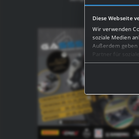
Cosa 
Diese Webseite v
Wir verwenden Coo
soziale Medien an
Außerdem geben w
Partner für sozia
Informationen mög
haben oder die s
Bei bestimmten Di
Drittländern, wie 