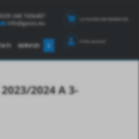
0039 348 7436487
La mia lista dei desideri
(0)
info@gasss.eu
Il mio account
TATI
SERVIZI
023/2024 A 3-