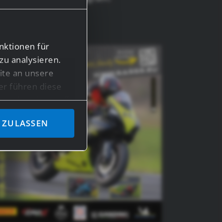
amily!
nktionen für
zu analysieren.
te an unsere
er führen diese
en bereitgestellt
ben.
 ZULASSEN
n Daten in