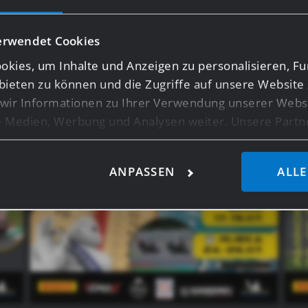
aspetti – dai, diventa anche tu una parte di #gasss_f
erwendet Cookies
kies, um Inhalte und Anzeigen zu personalisieren, Fu
bieten zu können und die Zugriffe auf unsere Website 
ir Informationen zu Ihrer Verwendung unserer Websi
le Medien, Werbung und Analysen weiter. Unsere Partn
licherweise mit weiteren Daten zusammen, die Sie ihn
ie im Rahmen Ihrer Nutzung der Dienste gesammelt ha
ANPASSEN
ALLE
ensten wie Google Analytics kann eine Speicherung vo
z.B. USA, nicht ausgeschlossen werden.