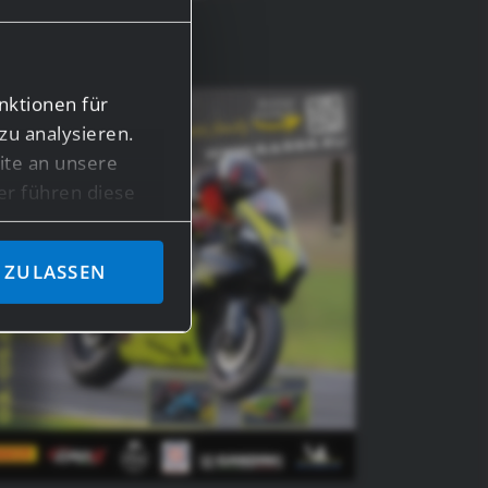
amily!
nktionen für
zu analysieren.
te an unsere
er führen diese
en bereitgestellt
ben.
 ZULASSEN
n Daten in