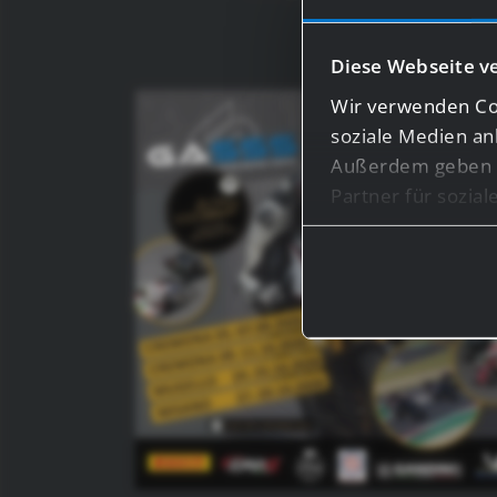
Cosa 
Diese Webseite v
Wir verwenden Coo
soziale Medien an
Außerdem geben w
Partner für sozia
Informationen mög
haben oder die s
Bei bestimmten Di
Drittländern, wie 