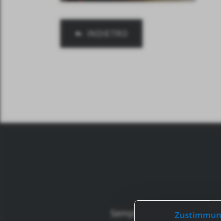
INDIETRO
Sempre up to date: se vuoi
Zustimmun