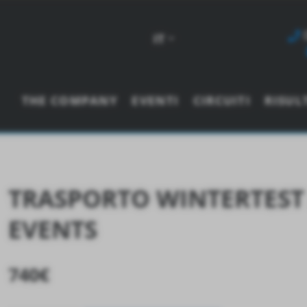
IT
THE COMPANY
EVENTI
CIRCUITI
RISUL
TRASPORTO WINTERTEST 
EVENTS
740
€