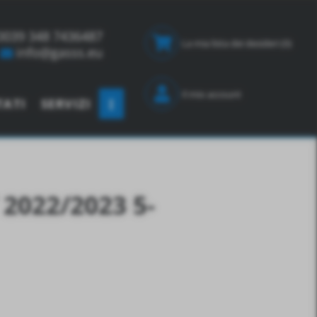
0039 348 7436487
La mia lista dei desideri
(0)
info@gasss.eu
Il mio account
TATI
SERVIZI
2022/2023 5-