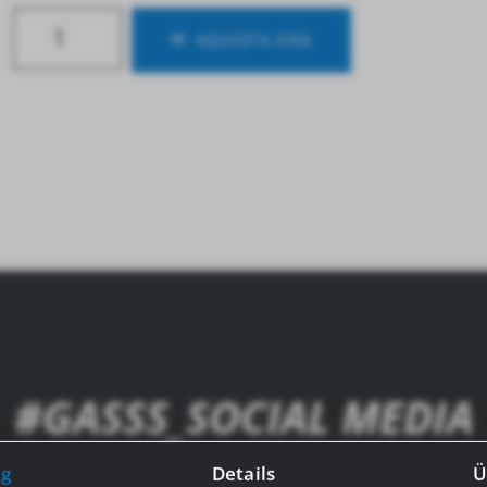
AQUISTA ORA
#GASSS_SOCIAL MEDIA
 essere aggiornato su tutte le novità di GASSS, segui
g
Details
Ü