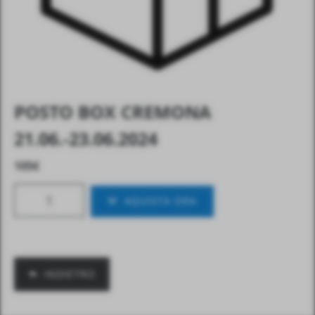
POSTO BOX CREMONA
21.06.-23.06.2024
105
€
AQUISTA ORA
INDIETRO