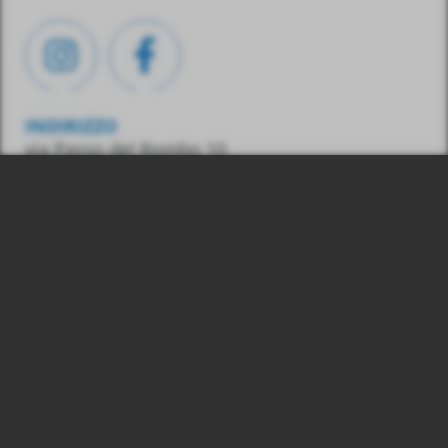
INDIRIZZO
via Passo del Rombo 10
39013 Moso in Passiria
(BZ) – Italia
CONTATTO
Tel.:
0039 348 7436487
E-Mail:
info@gasss.eu
03039830215
© 2026 Gasss Srl, P. IVA:
Colophon
Privacy & Cookies