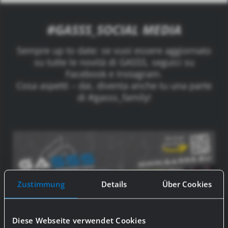
#GASSS_SOCIAL MEDIA
Sempre up to date: se vuoi essere aggiornato
su tutte le novità di GASSS, seguici su
Facebook e Instagram.
Cosa aspetti – dai, diventa anche tu una parte
di #gasss_family!
Zustimmung
Details
Über Cookies
Diese Webseite verwendet Cookies