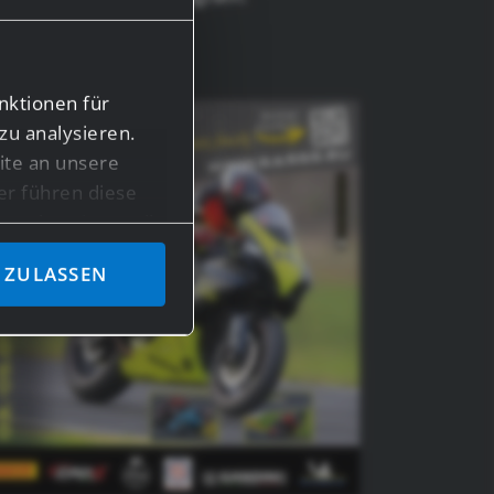
amily!
nktionen für
zu analysieren.
te an unsere
er führen diese
en bereitgestellt
ben.
 ZULASSEN
n Daten in