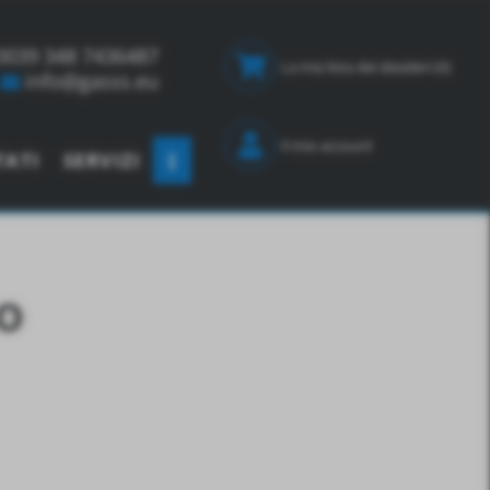
0039 348 7436487
La mia lista dei desideri
(0)
info@gasss.eu
Il mio account
TATI
SERVIZI
O