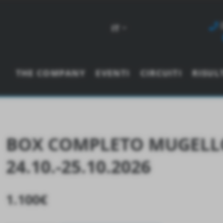
IT
THE COMPANY
EVENTI
CIRCUITI
RISUL
BOX COMPLETO MUGELL
24.10.-25.10.2026
1.100
€