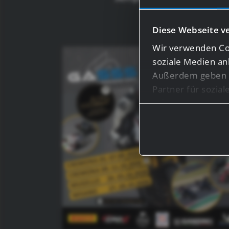
Cosa 
Diese Webseite v
Wir verwenden Coo
soziale Medien an
Außerdem geben w
Partner für sozia
Informationen mög
haben oder die s
Bei bestimmten Di
Drittländern, wie 