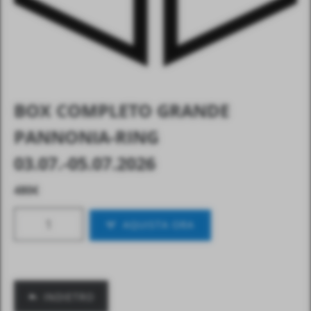
BOX COMPLETO GRANDE
PANNONIA-RING
03.07.-05.07.2026
480
€
AQUISTA ORA
INDIETRO