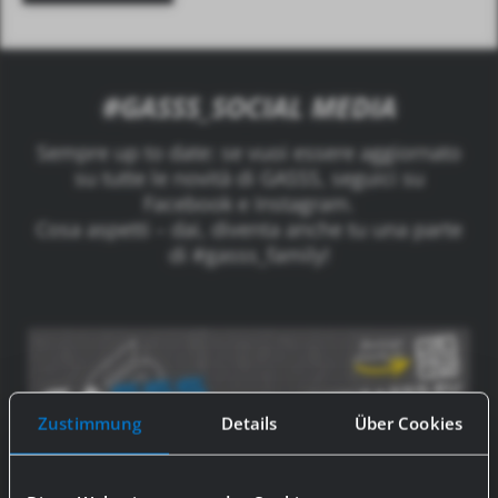
#GASSS_SOCIAL MEDIA
Sempre up to date: se vuoi essere aggiornato
su tutte le novità di GASSS, seguici su
Facebook e Instagram.
Cosa aspetti – dai, diventa anche tu una parte
di #gasss_family!
Zustimmung
Details
Über Cookies