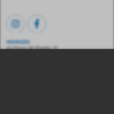
INDIRIZZO
via Passo del Rombo 10
39013 Moso in Passiria
(BZ) – Italia
CONTATTO
Tel.:
0039 348 7436487
E-Mail:
info@gasss.eu
03039830215
© 2026 Gasss Srl, P. IVA: