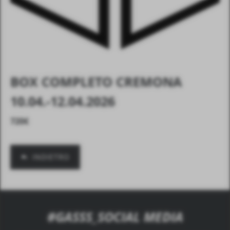
BOX COMPLETO CREMONA
10.04.-12.04.2026
720
€
INDIETRO
#GASSS_SOCIAL MEDIA