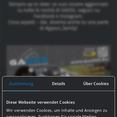
Sempre up to date: se vuoi essere aggiornato
su tutte le novità di GASSS, seguici su
Facebook e Instagram.
Cosa aspetti – dai, diventa anche tu una parte
di #gasss_family!
Zustimmung
Details
Über Cookies
Diese Webseite verwendet Cookies
Wir verwenden Cookies, um Inhalte und Anzeigen zu
personalisieren, Funktionen für soziale Medien