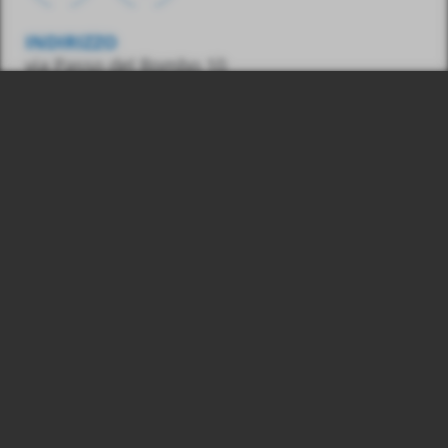
INDIRIZZO
via Passo del Rombo 10
39013 Moso in Passiria
(BZ) – Italia
CONTATTO
Tel.:
0039 348 7436487
E-Mail:
info@gasss.eu
03039830215
© 2026 Gasss Srl, P. IVA:
Colophon
Privacy & Cookies
produced by
webwg