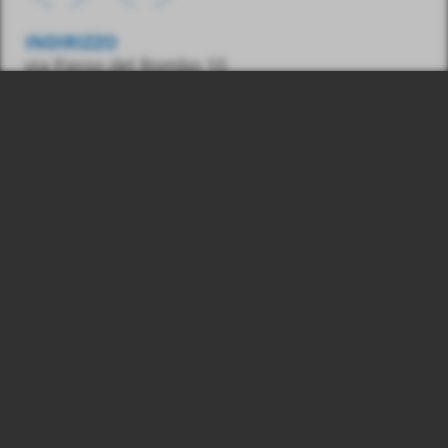
INDIRIZZO
via Passo del Rombo 10
39013 Moso in Passiria
(BZ) – Italia
CONTATTO
Tel.:
0039 348 7436487
E-Mail:
info@gasss.eu
03039830215
© 2026 Gasss Srl, P. IVA:
Colophon
Privacy & Cookies
produced by
webwg