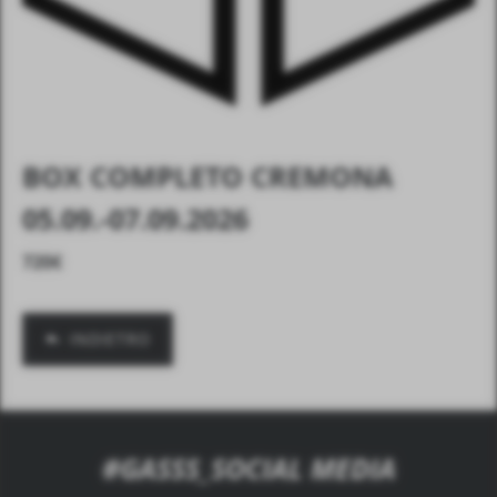
BOX COMPLETO CREMONA
05.09.-07.09.2026
720
€
INDIETRO
#GASSS_SOCIAL MEDIA