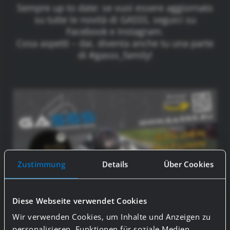
Sempre up to date: se vuoi essere aggiornato
su tutte le novità di GASSS, seguici su
Facebook e Instagram.
Cosa aspetti – dai, diventa anche tu una parte
di #gasss_family!
Zustimmung
Details
Über Cookies
Diese Webseite verwendet Cookies
Wir verwenden Cookies, um Inhalte und Anzeigen zu
personalisieren, Funktionen für soziale Medien