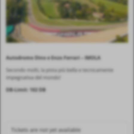
Autodromo Dino e Enzo Ferrari – IMOLA
Secondo molti, la pista più bella e tecnicamente
impegnativa del mondo!
DB-Limit: 102 DB
Tickets are not yet available