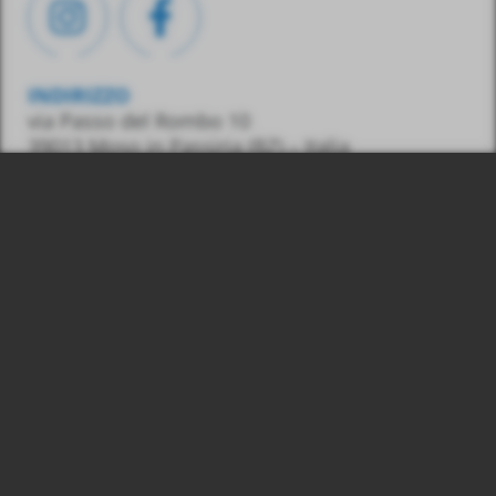
INDIRIZZO
via Passo del Rombo 10
39013 Moso in Passiria
(BZ) – Italia
CONTATTO
Tel.:
0039 348 7436487
E-Mail:
info@gasss.eu
03039830215
© 2026 Gasss Srl, P. IVA:
Colophon
Privacy & Cookies