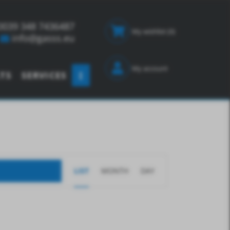
0039 348 7436487
My wishlist
(0)
info@gasss.eu
My account
TS
SERVICES
E
LIST
MONTH
DAY
V
E
N
T