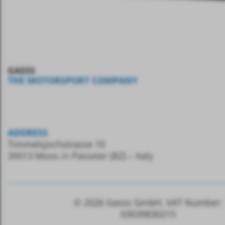
GASSS
THE MOTORSPORT COMPANY
ADDRESS
Timmelsjochstrasse 10
39013 Moos in Passeier (BZ) – Italy
© 2026
Gasss GmbH, VAT
Number:
03039830215