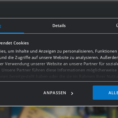
g
Details
#GASSS_SOCIAL MEDIA
wendet Cookies
ation about GASSS, just follow us on Facebook and In
es, um Inhalte und Anzeigen zu personalisieren, Funktionen 
#gasss_family!
und die Zugriffe auf unsere Website zu analysieren. Außerd
rer Verwendung unserer Website an unsere Partner für sozia
. Unsere Partner führen diese Informationen möglicherweise
nen bereitgestellt haben oder die sie im Rahmen Ihrer Nutz
ANPASSEN
ALL
sten wie Google Analytics kann eine Speicherung von Daten i
eschlossen werden.