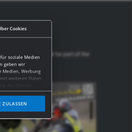
Über Cookies
stagram. Come on and be part of the
für soziale Medien
em geben wir
le Medien, Werbung
 mit weiteren Daten
ung der Dienste
E ZULASSEN
n Drittländern, wie