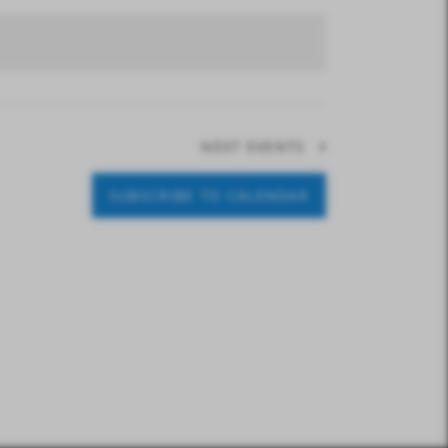
V
I
E
W
S
NEXT
EVENTS
N
A
SUBSCRIBE TO CALENDAR
V
I
G
A
T
I
O
N