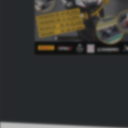
T
I
O
N