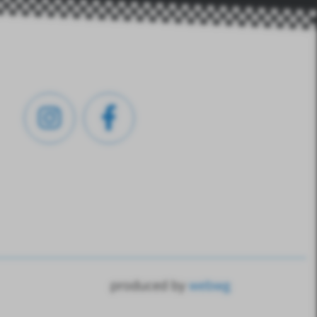
produced by
webwg