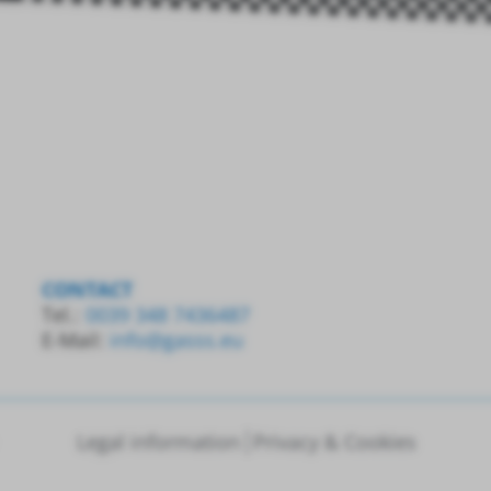
CONTACT
Tel.:
0039 348 7436487
E-Mail:
info@gasss.eu
Legal information
Privacy & Cookies