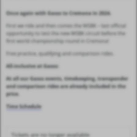
Once again with Gasss to Cremona in 2024.
First we ride and then comes the WSBK – last official
opportunity to test the new WSBK circuit before the
first world championship round in Cremona!
Free practice, qualifying and comparison rides.
All-inclusive at Gasss:
At all our Gasss events, timekeeping, transponder
and comparison rides are already included in the
price.
Time Schedule
Tickets are no longer available