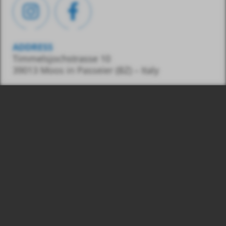
ADDRESS
Timmelsjochstrasse 10
39013 Moos in Passeier (BZ) – Italy
CONTACT
Tel.:
0039 348 7436487
E-Mail:
info@gasss.eu
© 2026
Number:
Gasss GmbH, VAT
03039830215
Legal information
Privacy & Cookies