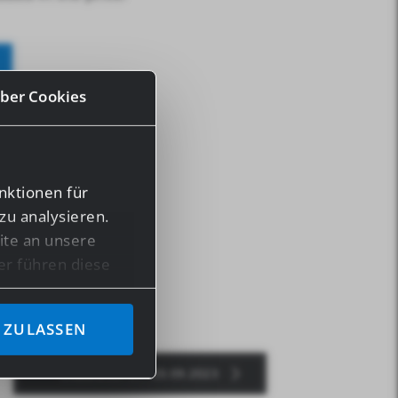
ber Cookies
nktionen für
zu analysieren.
te an unsere
er führen diese
en bereitgestellt
ben.
 ZULASSEN
n Daten in
CREMONA 01.-03.09.2023