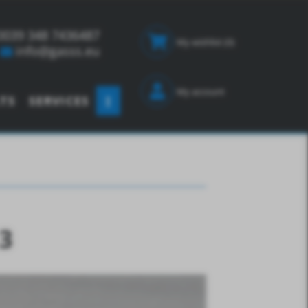
0039 348 7436487
My wishlist
(0)
info@gasss.eu
My account
TS
SERVICES
3