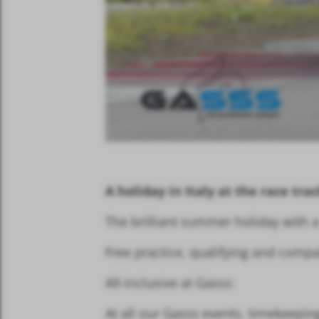
A holiday in Italy at the race tra
The brilliant summer holiday with a 
Free practice, qualifying and compar
All-inclusive at Gasss:
At all our Gasss events, timekeepin