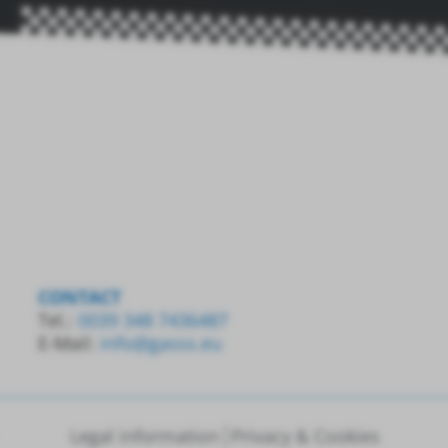
CONTACT
Tel.:
0039 348 7436487
E-Mail:
info@gasss.eu
Legal information
Privacy & Cookies