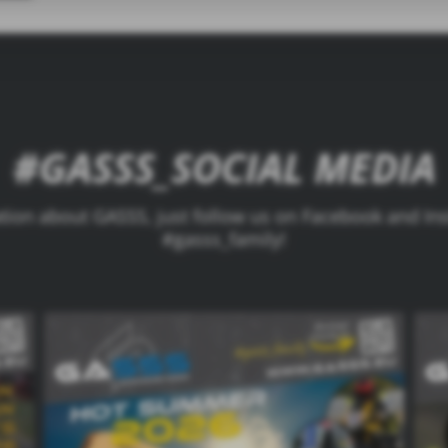
#GASSS_SOCIAL MEDIA
ation about GASSS, just follow us on Facebook and In
#gasss_family!