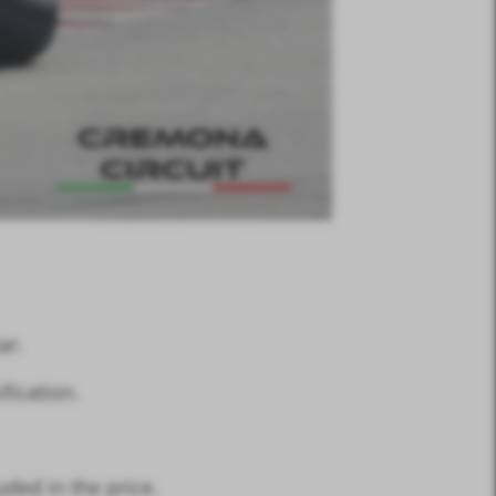
ar.
fication.
ded in the price.