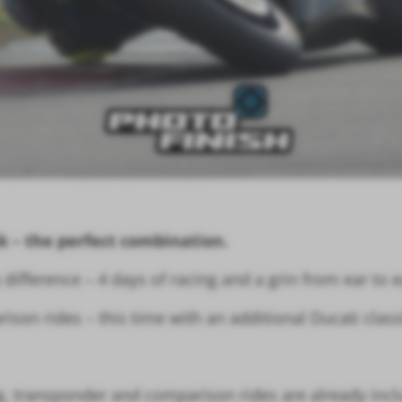
ck – the perfect combination.
difference – 4 days of racing and a grin from ear to e
ison rides – this time with an additional Ducati classi
g, transponder and comparison rides are already inclu