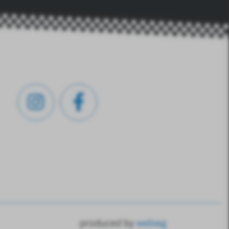
produced by
webwg