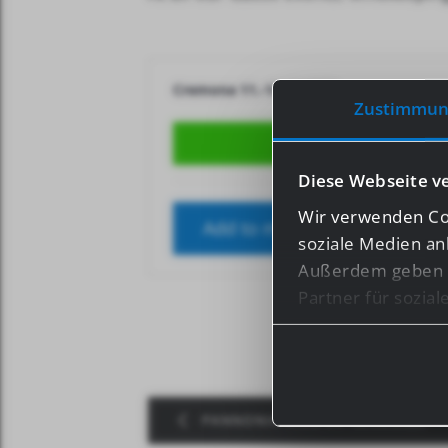
Cremona 11.-14.08.2023
Zustimmun
AVAIL
Diese Webseite v
Wir verwenden Coo
Add to my wishlist
soziale Medien an
Außerdem geben w
Partner für sozia
Informationen mög
haben oder die s
Bei bestimmten Di
PANNONIA RING 04.-06.08.2023
Drittländern, wie 