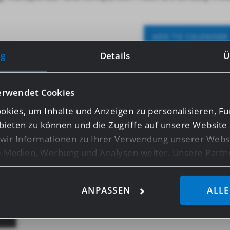
ADD TO CALENDAR
790
€
g
Details
Ü
ABLE
erwendet Cookies
kies, um Inhalte und Anzeigen zu personalisieren, Fu
bieten zu können und die Zugriffe auf unsere Website 
ir Informationen zu Ihrer Verwendung unserer Websi
le Medien, Werbung und Analysen weiter. Unsere Partn
licherweise mit weiteren Daten zusammen, die Sie ihn
ie im Rahmen Ihrer Nutzung der Dienste gesammelt ha
ANPASSEN
ALLE
ensten wie Google Analytics kann eine Speicherung vo
z.B. USA, nicht ausgeschlossen werden.