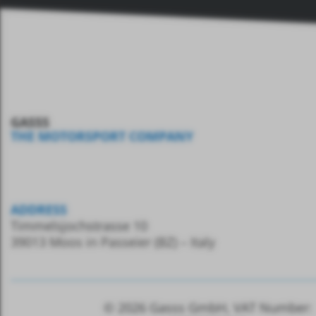
GASSS
THE MOTORSPORT COMPANY
ADDRESS
Timmelsjochstrasse 10
39013 Moos in Passeier (BZ) – Italy
© 2026
Gasss GmbH, VAT
Number: