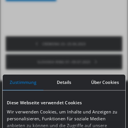
CREMONA 23.-25.06.2023
SLOVAKIA RING 07.-09.07.2023
Zustimmung
Details
Über Cookies
#GASSS_SOCIAL MEDIA
Diese Webseite verwendet Cookies
Allways up to date: For new information about
Wir verwenden Cookies, um Inhalte und Anzeigen zu
GASSS, just follow us on Facebook and
personalisieren, Funktionen für soziale Medien
Instagram. Come on and be part of the
anbieten zu können und die Zugriffe auf unsere
#gasss_family!