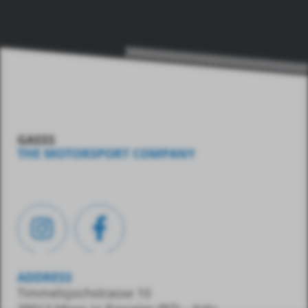
GASSS
THE MOTORSPORT COMPANY
ADDRESS
Timmelsjochstrasse 10