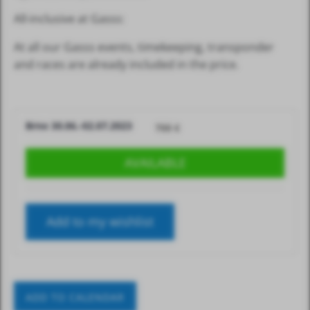
All-inclusive at Gasss:
At all our Gasss events, timekeeping, transponder
and races are already included in the price.
Brno 30.06.-02.07.2023
700
€
AVAILABLE
Add to my wishlist
ADD TO CALENDAR