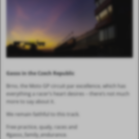
Gasss in the Czech Republic
Brno, the Moto GP circuit par excellence, which has
everything a racer’s heart desires – there’s not much
more to say about it.
We remain faithful to this track.
Free practice, qualy, races and
#gasss_family_endurance.