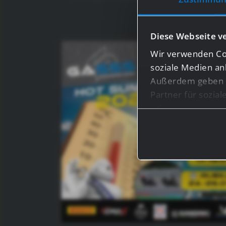
Diese Webseite v
Wir verwenden Coo
soziale Medien an
Außerdem geben w
Partner für sozia
Informationen mög
haben oder die s
Bei bestimmten Di
Drittländern, wie 