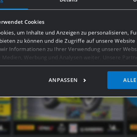
#gasss_family!
erwendet Cookies
kies, um Inhalte und Anzeigen zu personalisieren, Fu
bieten zu können und die Zugriffe auf unsere Website 
ir Informationen zu Ihrer Verwendung unserer Websi
le Medien, Werbung und Analysen weiter. Unsere Partn
licherweise mit weiteren Daten zusammen, die Sie ihn
ie im Rahmen Ihrer Nutzung der Dienste gesammelt ha
ANPASSEN
ALLE
ensten wie Google Analytics kann eine Speicherung vo
z.B. USA, nicht ausgeschlossen werden.