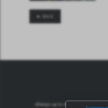
BACK
Allways up to date: For new inform
Zustimmun