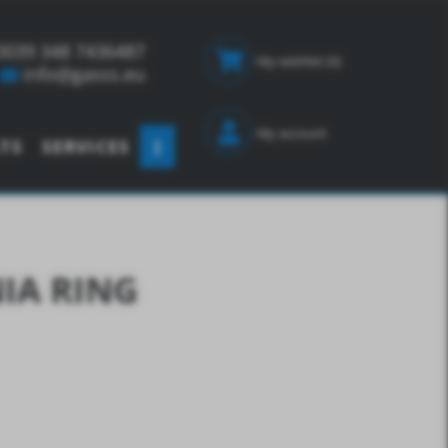
0039 348 7436487
My wishlist
(0)
info@gasss.eu
My account
TS
SERVICES
IA RING