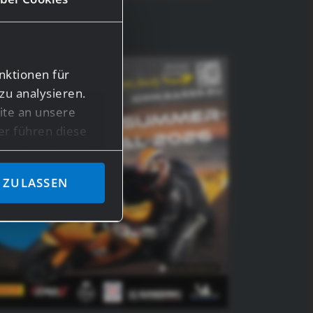
nktionen für
zu analysieren.
te an unsere
er führen diese
en bereitgestellt
ben.
 ZULASSEN
n Daten in