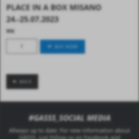
PLACE IN A BOX MISANO
24.-25.07.2023
90
€
BUY NOW
BACK
#GASSS_SOCIAL MEDIA
Allways up to date: For new information about
GASSS, just follow us on Facebook and