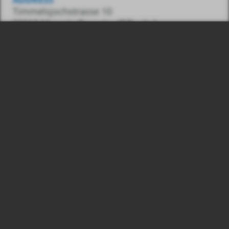
Timmelsjochstrasse 10
39013 Moos in Passeier (BZ) – Italy
CONTACT
Tel.:
0039 348 7436487
E-Mail:
info@gasss.eu
© 2026
Number:
Gasss GmbH, VAT
03039830215
Legal information
Privacy & Cookies
produced by
webwg