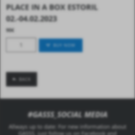
PLACE IN A BOX ESTORIL
02.-04.02.2023
90
€
BUY NOW
BACK
#GASSS_SOCIAL MEDIA
Allways up to date: For new information about
GASSS, just follow us on Facebook and