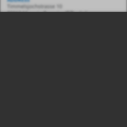
Timmelsjochstrasse 10
39013 Moos in Passeier (BZ) – Italy
CONTACT
Tel.:
0039 348 7436487
E-Mail:
info@gasss.eu
© 2026
Number:
Gasss GmbH, VAT
03039830215
Legal information
Privacy & Cookies
produced by
webwg