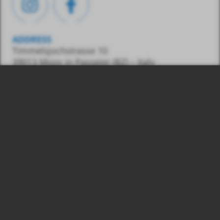
ADDRESS
Timmelsjochstrasse 10
39013 Moos in Passeier (BZ) – Italy
CONTACT
Tel.:
0039 348 7436487
E-Mail:
info@gasss.eu
© 2026
Number:
Gasss GmbH, VAT
03039830215
Legal information
Privacy & Cookies