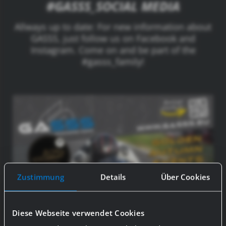
#GASSS_SOCIAL MEDIA
Allways up to date: For new information about
GASSS, just follow us on Facebook and
Instagram. Come on and be part of the
#gasss_family!
Zustimmung
Details
Über Cookies
Diese Webseite verwendet Cookies