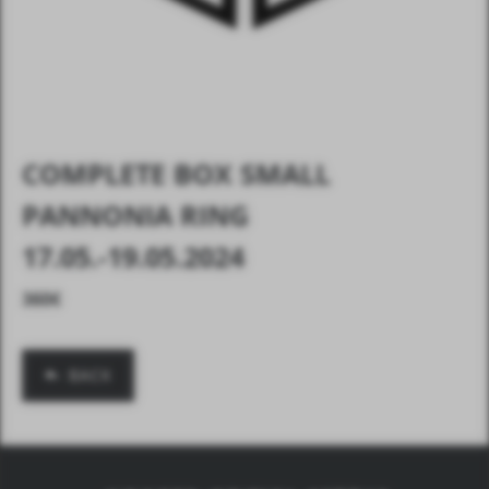
COMPLETE BOX SMALL
PANNONIA RING
17.05.-19.05.2024
360
€
BACK