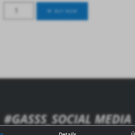
BUY NOW
#GASSS_SOCIAL MEDIA
ation about GASSS, just follow us on Facebook and In
g
Details
Ü