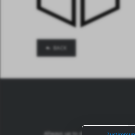
BACK
Allways up to date: For new inform
Zustimmun