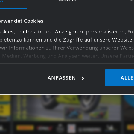
#gasss_family!
erwendet Cookies
kies, um Inhalte und Anzeigen zu personalisieren, Fu
bieten zu können und die Zugriffe auf unsere Website 
ir Informationen zu Ihrer Verwendung unserer Websi
le Medien, Werbung und Analysen weiter. Unsere Partn
licherweise mit weiteren Daten zusammen, die Sie ihn
ie im Rahmen Ihrer Nutzung der Dienste gesammelt ha
ANPASSEN
ALLE
ensten wie Google Analytics kann eine Speicherung vo
z.B. USA, nicht ausgeschlossen werden.