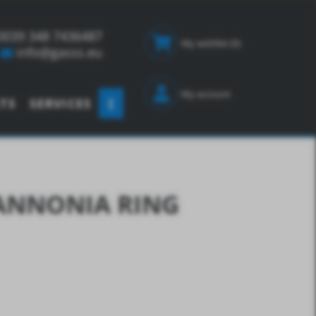
0039 348 7436487
My wishlist
(0)
info@gasss.eu
My account
TS
SERVICES
ANNONIA RING