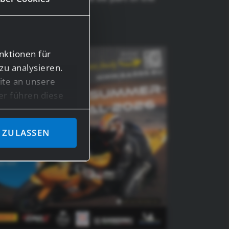
nktionen für
zu analysieren.
te an unsere
er führen diese
en bereitgestellt
ben.
 ZULASSEN
n Daten in