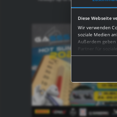
Diese Webseite v
Wir verwenden Coo
soziale Medien an
Außerdem geben w
Partner für sozia
Informationen mög
haben oder die s
Bei bestimmten Di
Drittländern, wie 