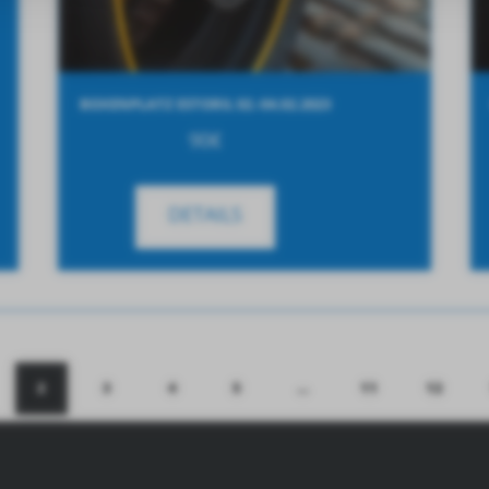
BOXENPLATZ ESTORIL 02.-04.02.2023
90
€
DETAILS
2
3
4
5
…
11
12