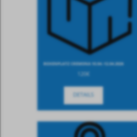
BOXENPLATZ CREMONA 10.04.-12.04.2026
120
€
DETAILS