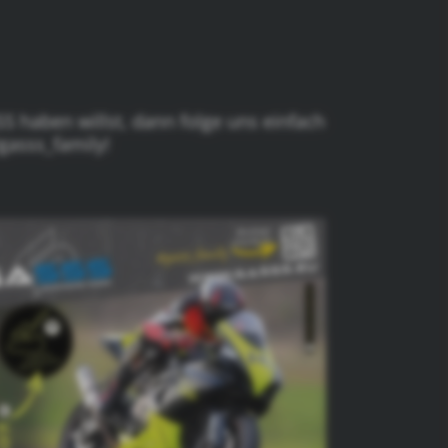
S haben willst, dann folge uns einfach
gasss_family!