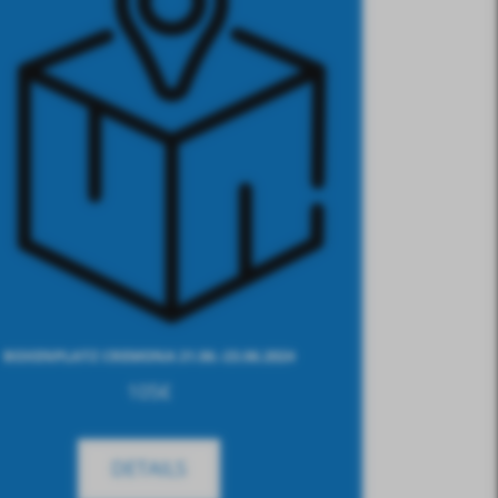
BOXENPLATZ CREMONA 21.06.-23.06.2024
105
€
DETAILS