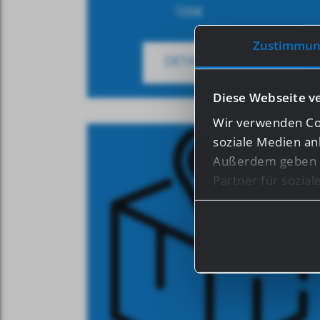
105
€
Zustimmun
DETAILS
Diese Webseite v
Wir verwenden Coo
soziale Medien an
Außerdem geben w
Partner für sozia
Informationen mög
haben oder die s
Bei bestimmten Di
Drittländern, wie 