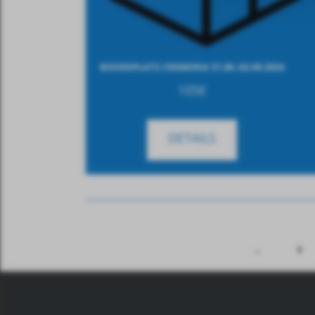
BOXENPLATZ CREMONA 31.08.-02.09.2024
105
€
DETAILS
←
1