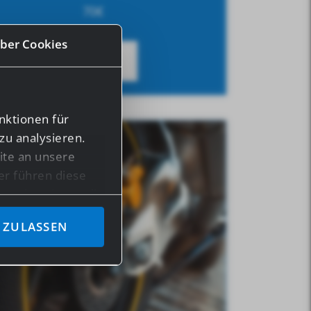
70
€
ber Cookies
DETAILS
nktionen für
zu analysieren.
te an unsere
er führen diese
en bereitgestellt
ben.
 ZULASSEN
n Daten in