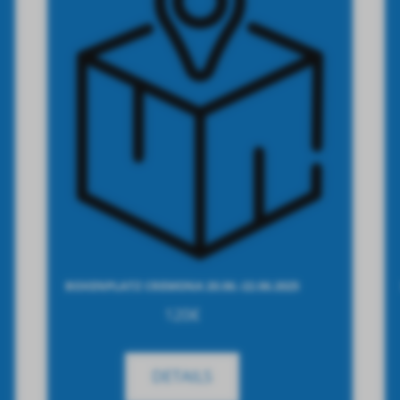
BOXENPLATZ CREMONA 20.06.-22.06.2025
120
€
DETAILS