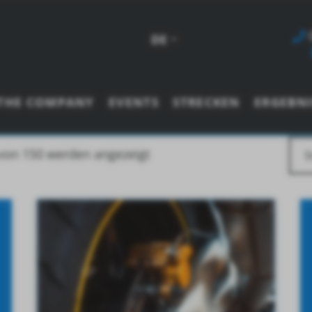
DE
THE COMPANY
EVENTS
STRECKEN
ERGEBNI
 von 150 werden angezeigt