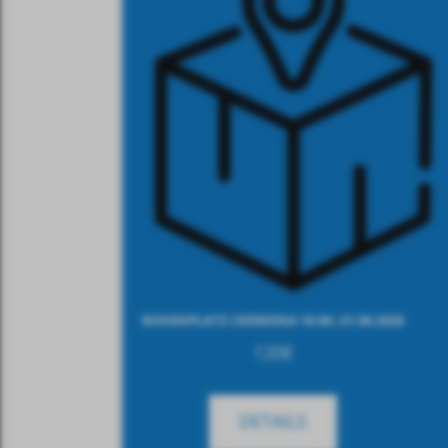
BOXENPLATZ CREMONA 19.06.-21.06.2026
120
€
DETAILS