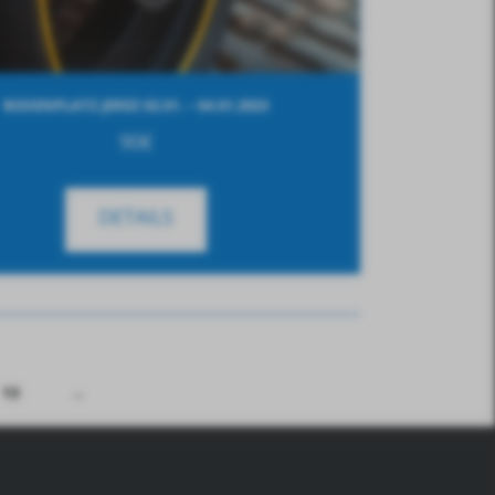
BOXENPLATZ JEREZ 02.01. – 04.01.2023
90
€
DETAILS
13
→