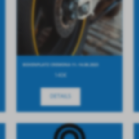
BOXENPLATZ CREMONA 11.-14.08.2023
140
€
DETAILS