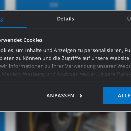
35
€
g
Details
Ü
DETAILS
erwendet Cookies
kies, um Inhalte und Anzeigen zu personalisieren, Fu
bieten zu können und die Zugriffe auf unsere Website 
ir Informationen zu Ihrer Verwendung unserer Websi
le Medien, Werbung und Analysen weiter. Unsere Partn
licherweise mit weiteren Daten zusammen, die Sie ihn
ie im Rahmen Ihrer Nutzung der Dienste gesammelt ha
ANPASSEN
ALLE
ensten wie Google Analytics kann eine Speicherung vo
z.B. USA, nicht ausgeschlossen werden.