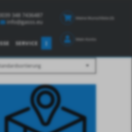
0039 348 7436487
Meine Wunschliste
(0)
info@gasss.eu
Mein Konto
SSE
SERVICE