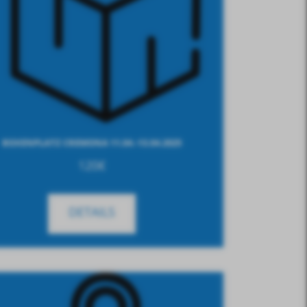
BOXENPLATZ CREMONA 11.04.-13.04.2025
120
€
DETAILS